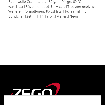
Baumwolle Grammatur: 180 g/m² Pflege: 60 °C
waschbar|Bügeln erlaubt|Easy care|Trockner geeignet
Weitere Informationen: Poloshirts | Kurzarm|mit
Bündchen|Set-In | | 1-farbig|Meliert|Neon |