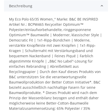
Beschreibung
My Eco Polo 65/35 Women_° Marke: B&C BE INSPIRED
Artikel Nr.: BCPW465 Recycelter Optimium™
Polyester/einlaufvorbehandelte, ringgesponnene
Optimium™ Baumwolle | Moderner, klassischer Style |
Democratic Fit | 1x1-Ripp-Bündchen | Moderne,
verstärkte Knopfleiste mit zwei Knöpfen | 1x1-Ripp-
Kragen | Schulternaht mit Verstärkungsband und
bequemem Nackenband | Feines Piqué | Farblich
abgestimmte Knöpfe | „B&C No Label“-Lösung für
einfaches Rebranding | Abreißetikett aus
Recyclingpapier | Durch den Kauf dieses Produkts von
B&C unterstützen Sie die verantwortungsvolle
Baumwollproduktion der Better Cotton Initiative*. B&C
bezieht ausschließlich nachhaltige Fasern für seine
Baumwollprodukte. * Dieses Produkt wird nach dem
Prinzip der Massenbilanz bezogen und enthält daher
möglicherweise keine Better-Cotton-Baumwolle
Materialzusammensetzung: 65% Polyester / 35%