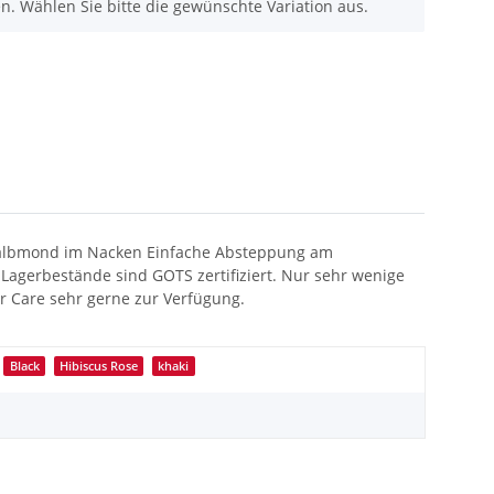
nen. Wählen Sie bitte die gewünschte Variation aus.
 Halbmond im Nacken Einfache Absteppung am
agerbestände sind GOTS zertifiziert. Nur sehr wenige
 Care sehr gerne zur Verfügung.
Black
Hibiscus Rose
khaki