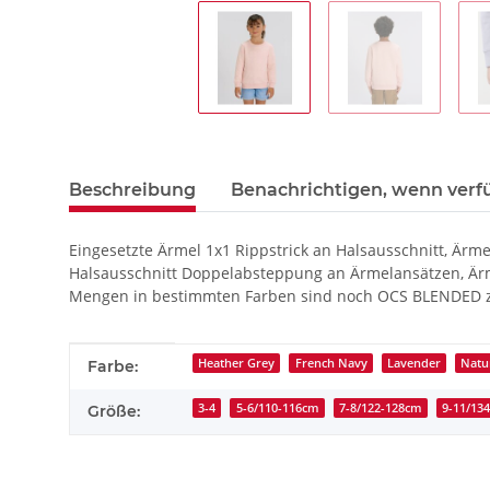
Beschreibung
Benachrichtigen, wenn verf
Eingesetzte Ärmel 1x1 Rippstrick an Halsausschnitt, 
Halsausschnitt Doppelabsteppung an Ärmelansätzen, Ärm
Mengen in bestimmten Farben sind noch OCS BLENDED zer
Produkteigenschaft
Wert
Heather Grey
French Navy
Lavender
Natu
Farbe:
3-4
5-6/110-116cm
7-8/122-128cm
9-11/13
Größe: