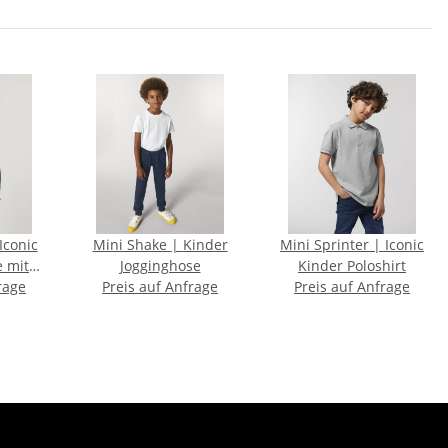
Mini Shake | Kinder
Mini Sprinter | Iconic
e mit
Jogginghose
Kinder Poloshirt
rage
uss
Preis auf Anfrage
Preis auf Anfrage