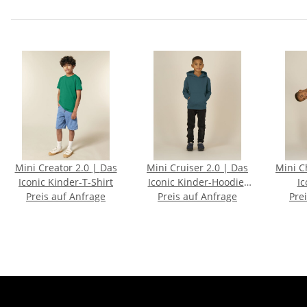
Mini Creator 2.0 | Das
Mini Cruiser 2.0 | Das
Mini Cha
Iconic Kinder-T-Shirt
Iconic Kinder-Hoodie-
Ic
Preis auf Anfrage
Preis auf Anfrage
Sweatshirt
Crewn
Pre