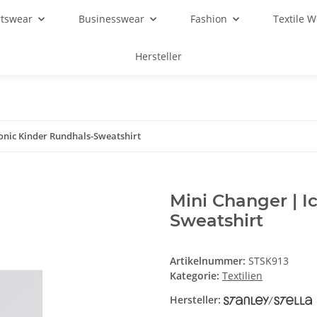
rtswear
Businesswear
Fashion
Textile 
Hersteller
conic Kinder Rundhals-Sweatshirt
Mini Changer | I
Sweatshirt
Artikelnummer:
STSK913
Kategorie:
Textilien
Hersteller: