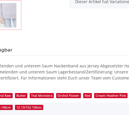
x
Dieser Artikel hat Variatio
ügbar
Ärmelenden und unterem Saum Nackenband aus Jersey Abgesetzter
elenden und unterem Saum Lagerbestand/Zertifizierung: Unsere L
tifiziert. Für Informationen steht Euch unser Team vom Customer
ral Raw
Butter
Teal Monstera
Orchid Flower
Red
Cream Heather Pink
4-146cm
12-13/152-158cm