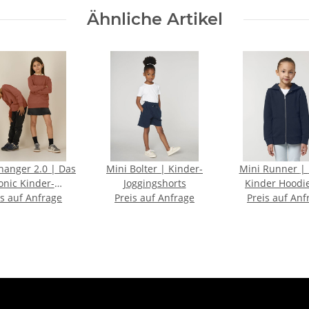
Ähnliche Artikel
nger 2.0 | Das
Mini Bolter | Kinder-
Mini Runner | Iconic
onic Kinder-
Joggingshorts
Kinder Hoodi
eck-Sweatshirt
is auf Anfrage
Preis auf Anfrage
Preis auf Anf
Reißverschl