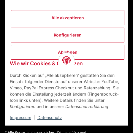
Alle akzeptieren
Informationen
Konfigurieren
Gesetzliche Informationen
Ablehnen
Kontakt
Wie wir Cookies & Co nutzen
ZEGO Textilveredelungszentrum GmbH
Niedernberger Straße 7
Durch Klicken auf „Alle akzeptieren“ gestatten Sie den
63741 Aschaffenburg Deutschland
Einsatz folgender Dienste auf unserer Website: YouTube,
Vimeo, PayPal Express Checkout und Ratenzahlung. Sie
Mail:
info@zego-tvz.de
können die Einstellung jederzeit ändern (Fingerabdruck-
Tel.:
06021 59092-0
Icon links unten). Weitere Details finden Sie unter
Konfigurieren
und in unserer
Datenschutzerklärung
.
Impressum
|
Datenschutz
* Alle Preise zzgl. gesetzlicher USt., zzgl.
Versand