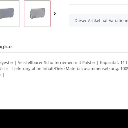
x
Dieser Artikel hat Variatio
ügbar
ester | Verstellbarer Schulterriemen mit Polster | Kapazität: 11 L
hlüsse | Lieferung ohne Inhalt/Deko Materialzusammensetzung: 100
n |