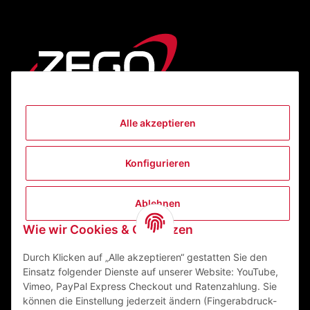
Alle akzeptieren
Informationen
Konfigurieren
Gesetzliche Informationen
Ablehnen
Kontakt
Wie wir Cookies & Co nutzen
ZEGO Textilveredelungszentrum GmbH
Niedernberger Straße 7
Durch Klicken auf „Alle akzeptieren“ gestatten Sie den
63741 Aschaffenburg Deutschland
Einsatz folgender Dienste auf unserer Website: YouTube,
Vimeo, PayPal Express Checkout und Ratenzahlung. Sie
Mail:
info@zego-tvz.de
können die Einstellung jederzeit ändern (Fingerabdruck-
Tel.:
06021 59092-0