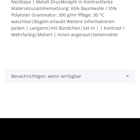
Necktape | Metall-Druckknöpfe in Kontrastfarbe
Materialzusammensetzung: 65% Baumwolle / 35%
Polyester Grammatur: 300 g/m² Pflege: 30 °C
waschbar|Bügeln erlaubt Weitere Informationen:
Jacken | Langarm|mit Bündchen|Set-In | | Kontrast /
Mehrfarbig|Meliert | Innen angeraut|Seitennähte
Benachrichtigen, wenn verfügbar