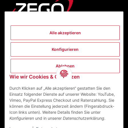
Alle akzeptieren
Informationen
Konfigurieren
Gesetzliche Informationen
Ablehnen
Kontakt
Wie wir Cookies & Co nutzen
ZEGO Textilveredelungszentrum GmbH
Niedernberger Straße 7
Durch Klicken auf „Alle akzeptieren“ gestatten Sie den
63741 Aschaffenburg Deutschland
Einsatz folgender Dienste auf unserer Website: YouTube,
Vimeo, PayPal Express Checkout und Ratenzahlung. Sie
Mail:
info@zego-tvz.de
können die Einstellung jederzeit ändern (Fingerabdruck-
Tel.:
06021 59092-0
Icon links unten). Weitere Details finden Sie unter
Konfigurieren
und in unserer
Datenschutzerklärung
.