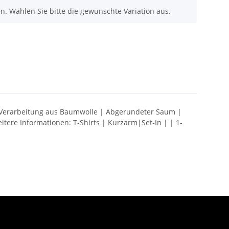
nen. Wählen Sie bitte die gewünschte Variation aus.
he Verarbeitung aus Baumwolle | Abgerundeter Saum |
re Informationen: T-Shirts | Kurzarm|Set-In | | 1-