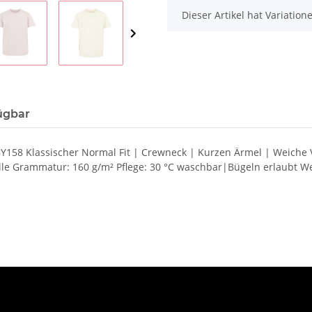
x
Dieser Artikel hat Variatio
ügbar
.: BY158 Klassischer Normal Fit | Crewneck | Kurzen Ärmel | Weic
Grammatur: 160 g/m² Pflege: 30 °C waschbar|Bügeln erlaubt Weite