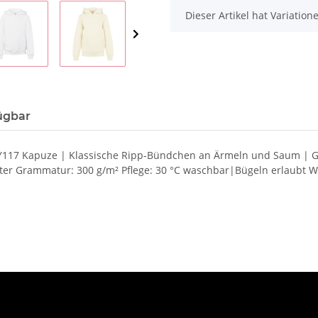
x
Dieser Artikel hat Variatio
ügbar
 BY117 Kapuze | Klassische Ripp-Bündchen an Ärmeln und Saum | 
r Grammatur: 300 g/m² Pflege: 30 °C waschbar|Bügeln erlaubt Wei