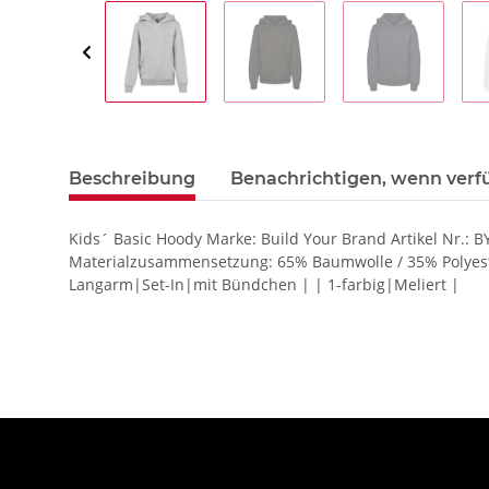
Beschreibung
Benachrichtigen, wenn verf
Kids´ Basic Hoody Marke: Build Your Brand Artikel Nr.:
Materialzusammensetzung: 65% Baumwolle / 35% Polyeste
Langarm|Set-In|mit Bündchen | | 1-farbig|Meliert |