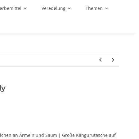
Werbemittel
Veredelung
Themen
dy
ndchen an Ärmeln und Saum | Große Kängurutasche auf