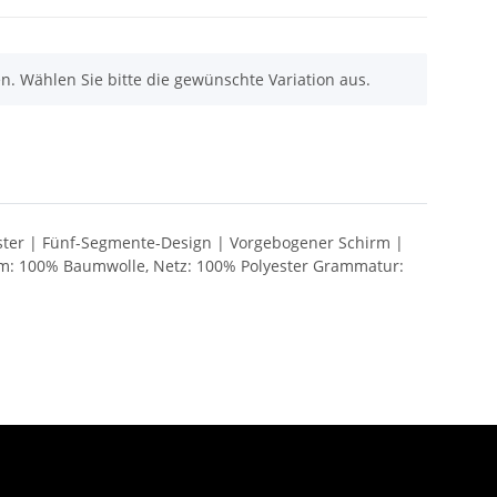
nen. Wählen Sie bitte die gewünschte Variation aus.
ester | Fünf-Segmente-Design | Vorgebogener Schirm |
irm: 100% Baumwolle, Netz: 100% Polyester Grammatur: