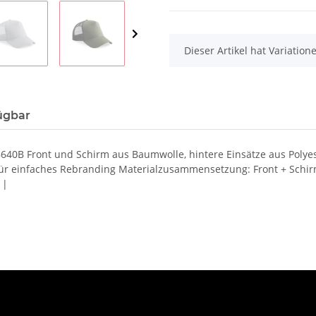
x
Dieser Artikel hat Variatio
ügbar
CB640B Front und Schirm aus Baumwolle, hintere Einsätze aus Poly
t für einfaches Rebranding Materialzusammensetzung: Front + Sch
 |