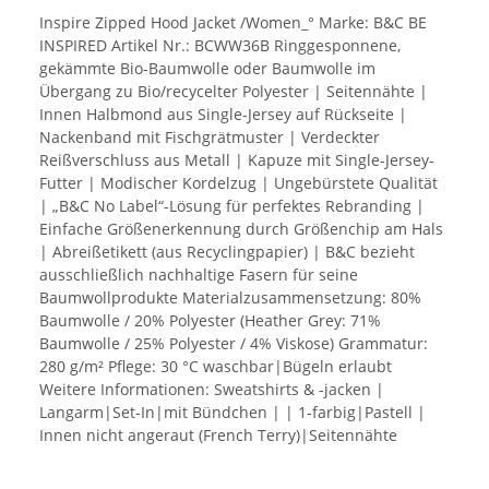
Inspire Zipped Hood Jacket /Women_° Marke: B&C BE
INSPIRED Artikel Nr.: BCWW36B Ringgesponnene,
gekämmte Bio-Baumwolle oder Baumwolle im
Übergang zu Bio/recycelter Polyester | Seitennähte |
Innen Halbmond aus Single-Jersey auf Rückseite |
Nackenband mit Fischgrätmuster | Verdeckter
Reißverschluss aus Metall | Kapuze mit Single-Jersey-
Futter | Modischer Kordelzug | Ungebürstete Qualität
| „B&C No Label“-Lösung für perfektes Rebranding |
Einfache Größenerkennung durch Größenchip am Hals
| Abreißetikett (aus Recyclingpapier) | B&C bezieht
ausschließlich nachhaltige Fasern für seine
Baumwollprodukte Materialzusammensetzung: 80%
Baumwolle / 20% Polyester (Heather Grey: 71%
Baumwolle / 25% Polyester / 4% Viskose) Grammatur:
280 g/m² Pflege: 30 °C waschbar|Bügeln erlaubt
Weitere Informationen: Sweatshirts & -jacken |
Langarm|Set-In|mit Bündchen | | 1-farbig|Pastell |
Innen nicht angeraut (French Terry)|Seitennähte