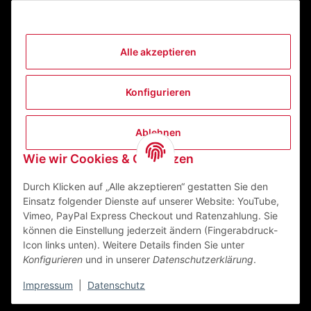
Alle akzeptieren
Informationen
Konfigurieren
Gesetzliche Informationen
Ablehnen
Kontakt
Wie wir Cookies & Co nutzen
ZEGO Textilveredelungszentrum GmbH
Niedernberger Straße 7
Durch Klicken auf „Alle akzeptieren“ gestatten Sie den
63741 Aschaffenburg Deutschland
Einsatz folgender Dienste auf unserer Website: YouTube,
Vimeo, PayPal Express Checkout und Ratenzahlung. Sie
Mail:
info@zego-tvz.de
können die Einstellung jederzeit ändern (Fingerabdruck-
Tel.:
06021 59092-0
Icon links unten). Weitere Details finden Sie unter
Konfigurieren
und in unserer
Datenschutzerklärung
.
Impressum
|
Datenschutz