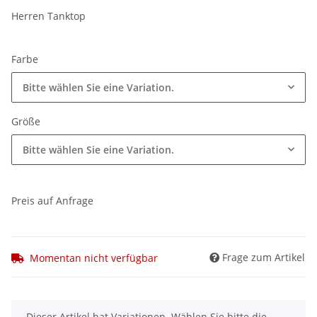
Herren Tanktop
Farbe
Bitte wählen Sie eine Variation.
Größe
Bitte wählen Sie eine Variation.
Preis auf Anfrage
Frage zum Artikel
Momentan nicht verfügbar
x
Dieser Artikel hat Variationen. Wählen Sie bitte die