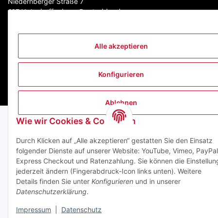
Niedernberger Straße 7
63741 Aschaffenburg Deutschland
Mail:
info@zego-tvz.de
Tel.:
06021 59092-0
Alle akzeptieren
Konfigurieren
* Alle Preise zzgl. gesetzlicher USt., zzgl.
Versand
Ablehnen
Wie wir Cookies & Co nutzen
Durch Klicken auf „Alle akzeptieren“ gestatten Sie den Einsatz
folgender Dienste auf unserer Website: YouTube, Vimeo, PayPal
Express Checkout und Ratenzahlung. Sie können die Einstellun
jederzeit ändern (Fingerabdruck-Icon links unten). Weitere
Details finden Sie unter
Konfigurieren
und in unserer
Datenschutzerklärung
.
Impressum
|
Datenschutz