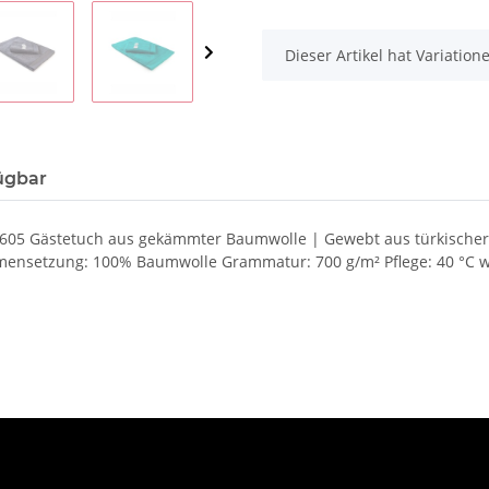
x
Dieser Artikel hat Variatio
ügbar
 AR605 Gästetuch aus gekämmter Baumwolle | Gewebt aus türkisch
mensetzung: 100% Baumwolle Grammatur: 700 g/m² Pflege: 40 °C 