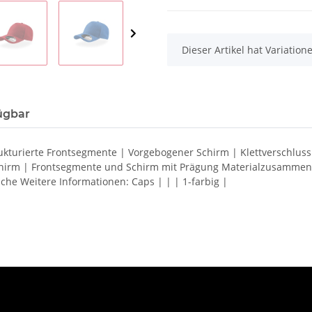
x
Dieser Artikel hat Variatio
ügbar
Strukturierte Frontsegmente | Vorgebogener Schirm | Klettverschlu
hirm | Frontsegmente und Schirm mit Prägung Materialzusammense
e Weitere Informationen: Caps | | | 1-farbig |