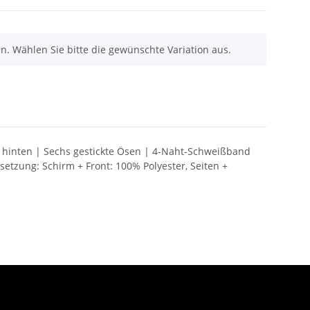
nen. Wählen Sie bitte die gewünschte Variation aus.
ss hinten | Sechs gestickte Ösen | 4-Naht-Schweißband
tzung: Schirm + Front: 100% Polyester, Seiten +