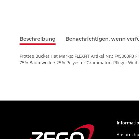
Beschreibung
Benachrichtigen, wenn verf
Frottee Bucket Hat Marke: FLEXFIT Artikel Nr.: FX5003F
75% Baumwolle / 25% Polyester Grammatur: Pflege: Weite
Informati
Ansprechp