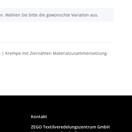
nen. Wählen Sie bitte die gewünschte Variation aus.
ren | Krempe mit Ziernähten Materialzusammensetzung:
Kontakt
ZEGO Textilveredelungszentrum GmbH