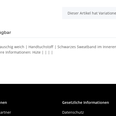
x
Dieser Artikel hat Variatio
ügbar
B Flauschig weich | Handtuchstoff | Schwarzes Sweatband im Inne
re Informationen: Hüte | | | |
onen
Gesetzliche Informationen
artner
Datenschutz