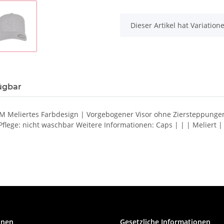
x
Dieser Artikel hat Variatio
ügbar
80M Meliertes Farbdesign | Vorgebogener Visor ohne Ziersteppungen 
ege: nicht waschbar Weitere Informationen: Caps | | | Meliert |
onen
Gesetzliche Informationen