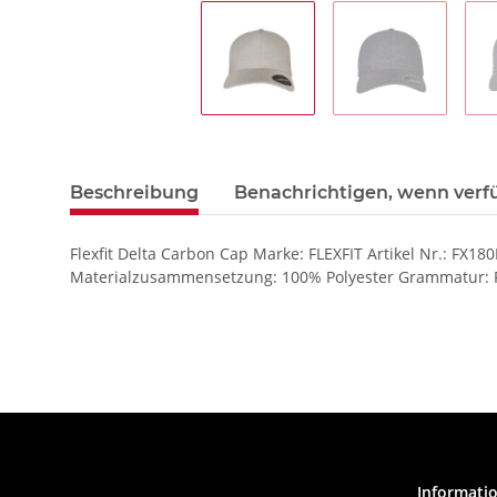
Beschreibung
Benachrichtigen, wenn verf
Flexfit Delta Carbon Cap Marke: FLEXFIT Artikel Nr.: FX1
Materialzusammensetzung: 100% Polyester Grammatur: Pfl
Informati