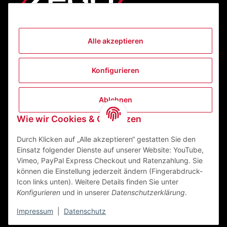
Alle akzeptieren
Informationen
Konfigurieren
Gesetzliche Informationen
Ablehnen
Kontakt
Wie wir Cookies & Co nutzen
ZEGO Textilveredelungszentrum GmbH
Niedernberger Straße 7
Durch Klicken auf „Alle akzeptieren“ gestatten Sie den
63741 Aschaffenburg Deutschland
Einsatz folgender Dienste auf unserer Website: YouTube,
Vimeo, PayPal Express Checkout und Ratenzahlung. Sie
Mail:
info@zego-tvz.de
können die Einstellung jederzeit ändern (Fingerabdruck-
Tel.:
06021 59092-0
Icon links unten). Weitere Details finden Sie unter
Konfigurieren
und in unserer
Datenschutzerklärung
.
Impressum
|
Datenschutz