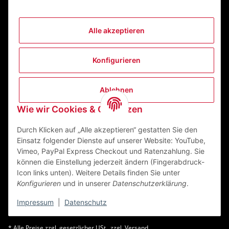
Alle akzeptieren
Informationen
Konfigurieren
Gesetzliche Informationen
Ablehnen
Kontakt
Wie wir Cookies & Co nutzen
ZEGO Textilveredelungszentrum GmbH
Niedernberger Straße 7
Durch Klicken auf „Alle akzeptieren“ gestatten Sie den
63741 Aschaffenburg Deutschland
Einsatz folgender Dienste auf unserer Website: YouTube,
Vimeo, PayPal Express Checkout und Ratenzahlung. Sie
Mail:
info@zego-tvz.de
können die Einstellung jederzeit ändern (Fingerabdruck-
Tel.:
06021 59092-0
Icon links unten). Weitere Details finden Sie unter
Konfigurieren
und in unserer
Datenschutzerklärung
.
Impressum
|
Datenschutz
* Alle Preise zzgl. gesetzlicher USt., zzgl.
Versand