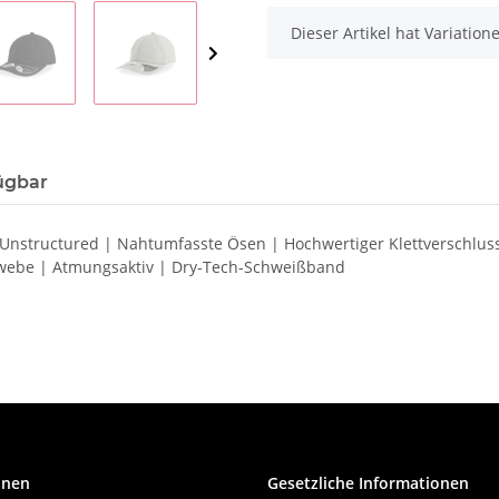
x
Dieser Artikel hat Variatio
ügbar
 Unstructured | Nahtumfasste Ösen | Hochwertiger Klettverschlus
webe | Atmungsaktiv | Dry-Tech-Schweißband
onen
Gesetzliche Informationen