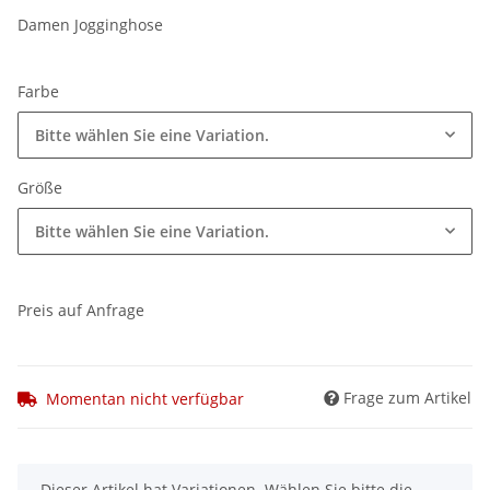
Damen Jogginghose
Farbe
Bitte wählen Sie eine Variation.
Größe
Bitte wählen Sie eine Variation.
Preis auf Anfrage
Frage zum Artikel
Momentan nicht verfügbar
x
Dieser Artikel hat Variationen. Wählen Sie bitte die