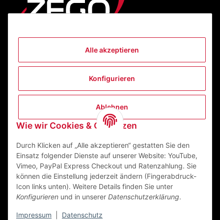
Alle akzeptieren
Informationen
Konfigurieren
Gesetzliche Informationen
Ablehnen
Kontakt
Wie wir Cookies & Co nutzen
ZEGO Textilveredelungszentrum GmbH
Niedernberger Straße 7
Durch Klicken auf „Alle akzeptieren“ gestatten Sie den
63741 Aschaffenburg Deutschland
Einsatz folgender Dienste auf unserer Website: YouTube,
Vimeo, PayPal Express Checkout und Ratenzahlung. Sie
Mail:
info@zego-tvz.de
können die Einstellung jederzeit ändern (Fingerabdruck-
Tel.:
06021 59092-0
Icon links unten). Weitere Details finden Sie unter
Konfigurieren
und in unserer
Datenschutzerklärung
.
Impressum
|
Datenschutz