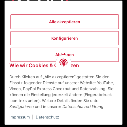
Alle akzeptieren
Informationen
Konfigurieren
Gesetzliche Informationen
Ablehnen
Kontakt
Wie wir Cookies & Co nutzen
ZEGO Textilveredelungszentrum GmbH
Niedernberger Straße 7
Durch Klicken auf „Alle akzeptieren“ gestatten Sie den
63741 Aschaffenburg Deutschland
Einsatz folgender Dienste auf unserer Website: YouTube,
Vimeo, PayPal Express Checkout und Ratenzahlung. Sie
Mail:
info@zego-tvz.de
können die Einstellung jederzeit ändern (Fingerabdruck-
Tel.:
06021 59092-0
Icon links unten). Weitere Details finden Sie unter
Konfigurieren
und in unserer
Datenschutzerklärung
.
Impressum
|
Datenschutz