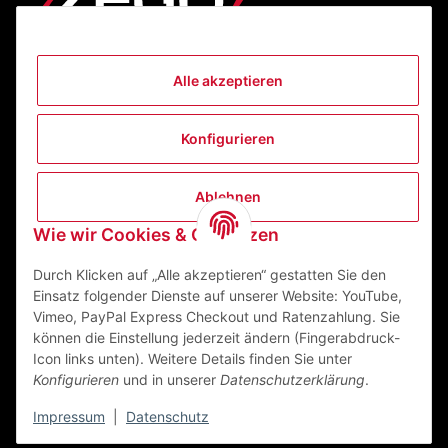
Alle akzeptieren
Informationen
Konfigurieren
Gesetzliche Informationen
Ablehnen
Kontakt
Wie wir Cookies & Co nutzen
ZEGO Textilveredelungszentrum GmbH
Niedernberger Straße 7
Durch Klicken auf „Alle akzeptieren“ gestatten Sie den
63741 Aschaffenburg Deutschland
Einsatz folgender Dienste auf unserer Website: YouTube,
Vimeo, PayPal Express Checkout und Ratenzahlung. Sie
Mail:
info@zego-tvz.de
können die Einstellung jederzeit ändern (Fingerabdruck-
Tel.:
06021 59092-0
Icon links unten). Weitere Details finden Sie unter
Konfigurieren
und in unserer
Datenschutzerklärung
.
Impressum
|
Datenschutz