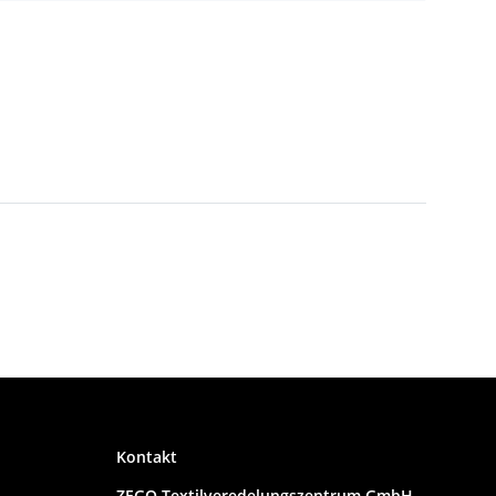
Kontakt
ZEGO Textilveredelungszentrum GmbH