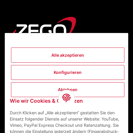
Alle akzeptieren
Informationen
Konfigurieren
Gesetzliche Informationen
Ablehnen
Kontakt
Wie wir Cookies & Co nutzen
ZEGO Textilveredelungszentrum GmbH
Niedernberger Straße 7
Durch Klicken auf „Alle akzeptieren“ gestatten Sie den
63741 Aschaffenburg Deutschland
Einsatz folgender Dienste auf unserer Website: YouTube,
Vimeo, PayPal Express Checkout und Ratenzahlung. Sie
Mail:
info@zego-tvz.de
können die Einstellung jederzeit ändern (Fingerabdruck-