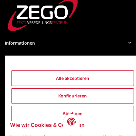
Informationen
Gesetzliche Informationen
Kontakt
Alle akzeptieren
ZEGO Textilveredelungszentrum GmbH
Niedernberger Straße 7
Konfigurieren
63741 Aschaffenburg Deutschland
Mail:
info@zego-tvz.de
Ablehnen
Tel.:
06021 59092-0
Wie wir Cookies & Co nutzen