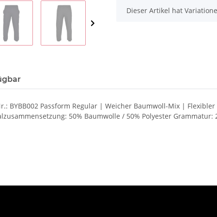
x
Dieser Artikel hat Variatio
ügbar
Nr.: BYBB002 Passform Regular | Weicher Baumwoll-Mix | Flexibler
rialzusammensetzung: 50% Baumwolle / 50% Polyester Grammatur: 2