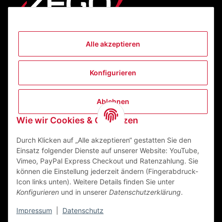
Alle akzeptieren
Informationen
Konfigurieren
Gesetzliche Informationen
Ablehnen
Kontakt
Wie wir Cookies & Co nutzen
ZEGO Textilveredelungszentrum GmbH
Niedernberger Straße 7
Durch Klicken auf „Alle akzeptieren“ gestatten Sie den
63741 Aschaffenburg Deutschland
Einsatz folgender Dienste auf unserer Website: YouTube,
Vimeo, PayPal Express Checkout und Ratenzahlung. Sie
Mail:
info@zego-tvz.de
können die Einstellung jederzeit ändern (Fingerabdruck-
Tel.:
06021 59092-0
Icon links unten). Weitere Details finden Sie unter
Konfigurieren
und in unserer
Datenschutzerklärung
.
Impressum
|
Datenschutz