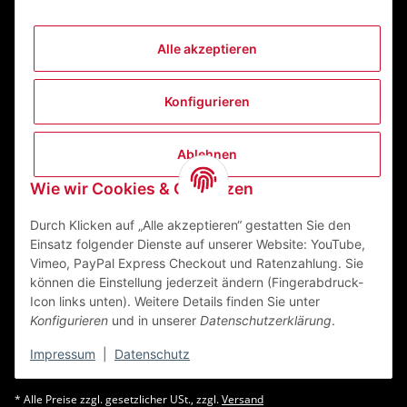
Alle akzeptieren
Informationen
Konfigurieren
Gesetzliche Informationen
Ablehnen
Kontakt
Wie wir Cookies & Co nutzen
ZEGO Textilveredelungszentrum GmbH
Niedernberger Straße 7
Durch Klicken auf „Alle akzeptieren“ gestatten Sie den
63741 Aschaffenburg Deutschland
Einsatz folgender Dienste auf unserer Website: YouTube,
Vimeo, PayPal Express Checkout und Ratenzahlung. Sie
Mail:
info@zego-tvz.de
können die Einstellung jederzeit ändern (Fingerabdruck-
Tel.:
06021 59092-0
Icon links unten). Weitere Details finden Sie unter
Konfigurieren
und in unserer
Datenschutzerklärung
.
Impressum
|
Datenschutz
* Alle Preise zzgl. gesetzlicher USt., zzgl.
Versand