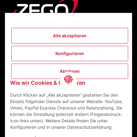
Alle akzeptieren
Informationen
Konfigurieren
Gesetzliche Informationen
Ablehnen
Kontakt
Wie wir Cookies & Co nutzen
ZEGO Textilveredelungszentrum GmbH
Niedernberger Straße 7
Durch Klicken auf „Alle akzeptieren“ gestatten Sie den
63741 Aschaffenburg Deutschland
Einsatz folgender Dienste auf unserer Website: YouTube,
Vimeo, PayPal Express Checkout und Ratenzahlung. Sie
Mail:
info@zego-tvz.de
können die Einstellung jederzeit ändern (Fingerabdruck-
Tel.:
06021 59092-0
Icon links unten). Weitere Details finden Sie unter
Konfigurieren
und in unserer
Datenschutzerklärung
.