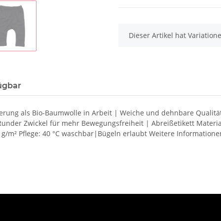
x
Dieser Artikel hat Variatio
ügbar
erung als Bio-Baumwolle in Arbeit | Weiche und dehnbare Qualität |
Runder Zwickel für mehr Bewegungsfreiheit | Abreißetikett Mate
/m² Pflege: 40 °C waschbar|Bügeln erlaubt Weitere Informationen: