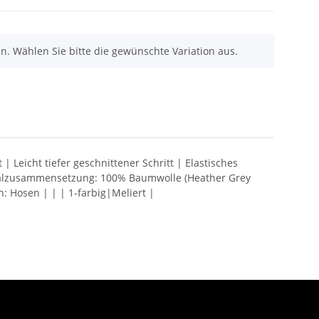
nen. Wählen Sie bitte die gewünschte Variation aus.
 Leicht tiefer geschnittener Schritt | Elastisches
rialzusammensetzung: 100% Baumwolle (Heather Grey
 Hosen | | | 1-farbig|Meliert |