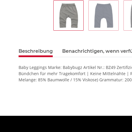
Beschreibung
Benachrichtigen, wenn verf
Baby Leggings Marke: Babybugz Artikel Nr.: BZ49 Zertifizi
Bündchen für mehr Tragekomfort | Keine Mittelnähte | 
Melange: 85% Baumwolle / 15% Viskose) Grammatur: 200 g