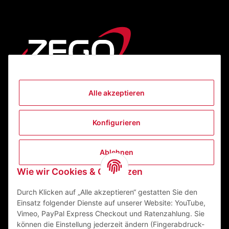
Alle akzeptieren
Informationen
Konfigurieren
Gesetzliche Informationen
Ablehnen
Kontakt
Wie wir Cookies & Co nutzen
ZEGO Textilveredelungszentrum GmbH
Niedernberger Straße 7
Durch Klicken auf „Alle akzeptieren“ gestatten Sie den
63741 Aschaffenburg Deutschland
Einsatz folgender Dienste auf unserer Website: YouTube,
Vimeo, PayPal Express Checkout und Ratenzahlung. Sie
Mail:
info@zego-tvz.de
können die Einstellung jederzeit ändern (Fingerabdruck-
Tel.:
06021 59092-0