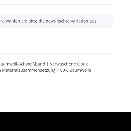
nen. Wählen Sie bitte die gewünschte Variation aus.
| Baumwoll-Schweißband | Verwaschene Optik |
irm Materialzusammensetzung: 100% Baumwolle