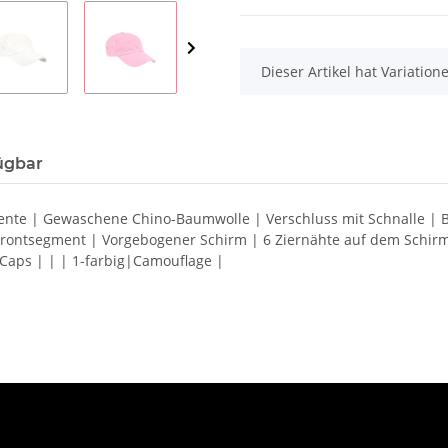
x
Dieser Artikel hat Variatio
ügbar
egmente | Gewaschene Chino-Baumwolle | Verschluss mit Schnalle 
s Frontsegment | Vorgebogener Schirm | 6 Ziernähte auf dem Sch
Caps | | | 1-farbig|Camouflage |